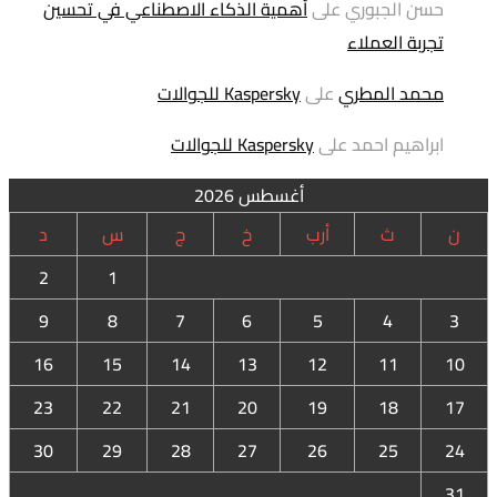
حسن الجبوري
على
أهمية الذكاء الاصطناعي في تحسين
تجربة العملاء
محمد المطري
على
Kaspersky للجوالات
ابراهيم احمد
على
Kaspersky للجوالات
أغسطس 2026
ن
ث
أرب
خ
ج
س
د
2
1
9
8
7
6
5
4
3
16
15
14
13
12
11
10
23
22
21
20
19
18
17
30
29
28
27
26
25
24
31