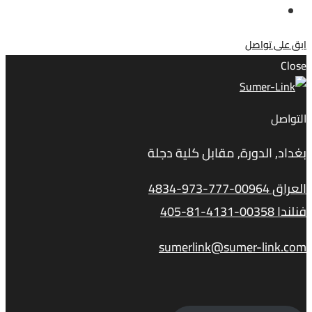
ابق على تواصل
Close
التواصل
بغداد, الدورة, مقابل كلية دجلة
العراق 00964-777-973-4834
فنلندا 00358-4131-81-405
sumerlink@sumer-link.com