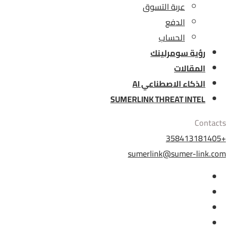
عربة التسوق
الدفع
الحساب
رؤية سومرلينك
المقالات
الذكاء الاصطناعي AI
SUMERLINK THREAT INTEL
Contacts
+358413181405
sumerlink@sumer-link.com