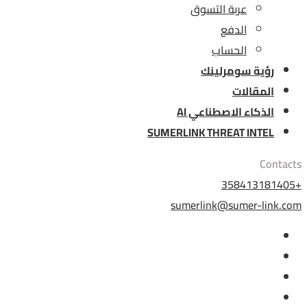
عربة التسوق
الدفع
الحساب
رؤية سومرلينك
المقالات
الذكاء الاصطناعي AI
SUMERLINK THREAT INTEL
Contacts
+358413181405
sumerlink@sumer-link.com