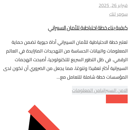
فبراير 26, 2025
سومر لنك
كيفية بناء خطة احتياطية للأمان السيبراني
تعتبر خطة الاحتياطية للأمان السيبراني أداة حيوية تضمن حماية
المعلومات والبيانات الحساسة من التهديدات المتزايدة في العالم
الرقمي. في ظل التطور السريع للتكنولوجيا، أصبحت الهجمات
السيبرانية أكثر تعقيدًا وتنوعًا، مما يجعل من الضروري أن تكون لدى
المؤسسات خطة شاملة للتعامل مع…
الامن السيبراني
امن المعلومات
Read More