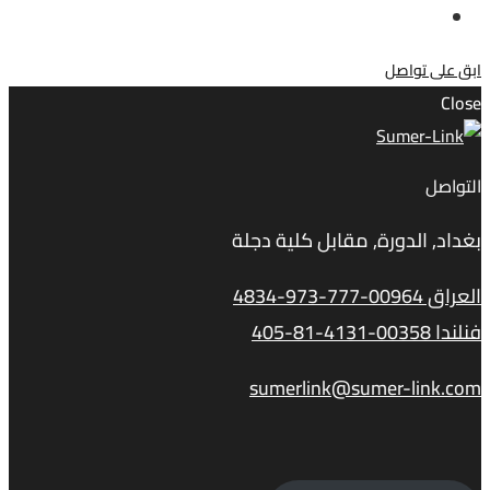
ابق على تواصل
Close
التواصل
بغداد, الدورة, مقابل كلية دجلة
العراق 00964-777-973-4834
فنلندا 00358-4131-81-405
sumerlink@sumer-link.com