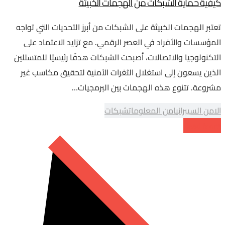
كيفية حماية الشبكات من الهجمات الخبيثة
تعتبر الهجمات الخبيثة على الشبكات من أبرز التحديات التي تواجه
المؤسسات والأفراد في العصر الرقمي. مع تزايد الاعتماد على
التكنولوجيا والاتصالات، أصبحت الشبكات هدفًا رئيسيًا للمتسللين
الذين يسعون إلى استغلال الثغرات الأمنية لتحقيق مكاسب غير
مشروعة. تتنوع هذه الهجمات بين البرمجيات…
الامن السيبراني
امن المعلومات
شبكات
Read More