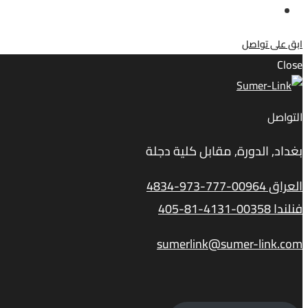
ابق على تواصل
Close
التواصل
بغداد, الدورة, مقابل كلية دجلة
العراق 00964-777-973-4834
فنلندا 00358-4131-81-405
sumerlink@sumer-link.com