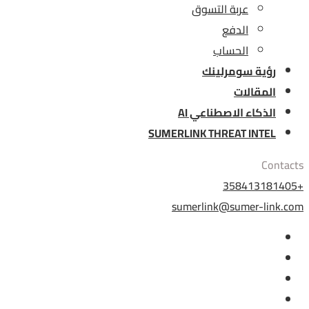
عربة التسوق
الدفع
الحساب
رؤية سومرلينك
المقالات
الذكاء الاصطناعي AI
SUMERLINK THREAT INTEL
Contacts
+358413181405
sumerlink@sumer-link.com