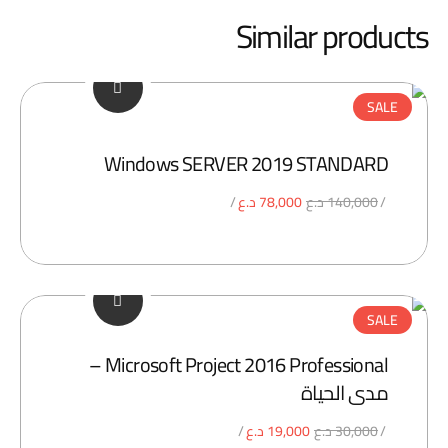
Similar products
SALE
Windows SERVER 2019 STANDARD
السعر
السعر
140,000
د.ع
78,000
د.ع
الأصلي
الحالي
هو:
هو:
140,000 د.ع.
78,000 د.ع.
SALE
Microsoft Project 2016 Professional –
مدى الحياة
السعر
السعر
30,000
د.ع
19,000
د.ع