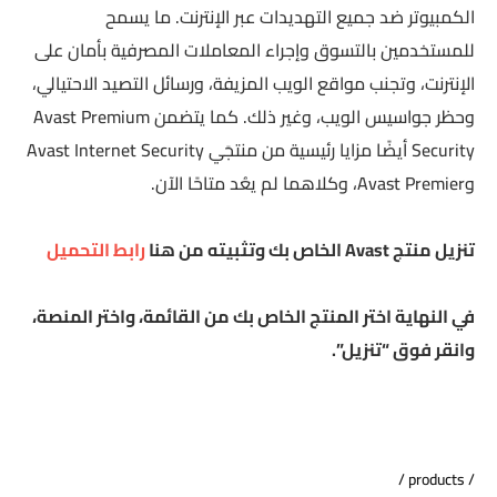
الكمبيوتر ضد جميع التهديدات عبر الإنترنت. ما يسمح
للمستخدمين بالتسوق وإجراء المعاملات المصرفية بأمان على
الإنترنت، و
تجنب مواقع الويب المزيفة
، ورسائل التصيد الاحتيالي،
وحظر جواسيس الويب، وغير ذلك. كما يتضمن Avast Premium
Security أيضًا مزايا رئيسية من منتجَي Avast Internet Security
وAvast Premier، وكلاهما لم يعُد متاحًا الآن.
تنزيل منتج Avast الخاص بك وتثبيته من هنا
رابط التحميل
في النهاية اختر المنتج الخاص بك من القائمة، واختر المنصة،
وانقر فوق “تنزيل”.
products