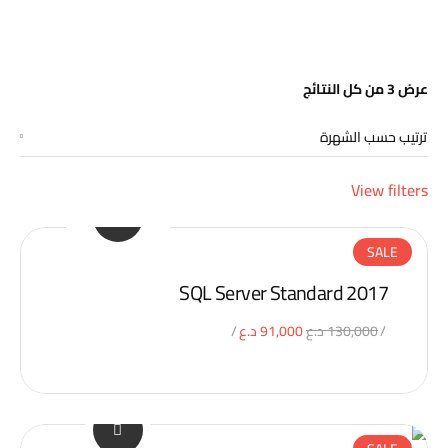
تم
عرض ⁦3⁩ من كل النتائج
الفرز
حسب
الشهرة
View filters
SALE
SQL Server Standard 2017
السعر
السعر
130,000
د.ع
91,000
د.ع
الأصلي
الحالي
هو:
هو:
130,000 د.ع.
91,000 د.ع.