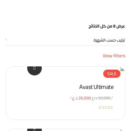
تم
عرض ⁦8⁩ من كل النتائج
الفرز
حسب
الشهرة
View filters
SALE
Avast Ultimate
السعر
السعر
50,000
د.ع
26,000
د.ع
الأصلي
الحالي
تم
هو:
هو:
التقييم
5.00
50,000 د.ع.
26,000 د.ع.
من 5